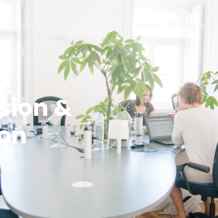
Accueil
Qui sommes-nous ?
Écrans / Affichages
sion &
ion